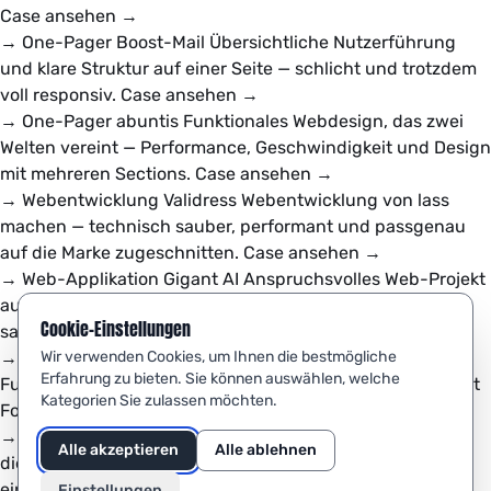
Case ansehen
→
→
One-Pager
Boost-Mail
Übersichtliche Nutzerführung
und klare Struktur auf einer Seite — schlicht und trotzdem
voll responsiv.
Case ansehen
→
→
One-Pager
abuntis
Funktionales Webdesign, das zwei
Welten vereint — Performance, Geschwindigkeit und Design
mit mehreren Sections.
Case ansehen
→
→
Webentwicklung
Validress
Webentwicklung von lass
machen — technisch sauber, performant und passgenau
auf die Marke zugeschnitten.
Case ansehen
→
→
Web-Applikation
Gigant AI
Anspruchsvolles Web-Projekt
aus der Hand unserer Macher — moderne Technologie,
Cookie-Einstellungen
sauber umgesetzt.
Case ansehen
→
Wir verwenden Cookies, um Ihnen die bestmögliche
→
Web-Applikation
Decision Context
Komplexe
Erfahrung zu bieten. Sie können auswählen, welche
Funktionalität, einfache Bedienung — Webentwicklung mit
Kategorien Sie zulassen möchten.
Fokus auf Usability und Performance.
Case ansehen
→
→
Unternehmenswebseite
Die Compagnie
Eine Webseite,
Alle akzeptieren
Alle ablehnen
die die Marke optisch widerspiegelt und durch
einwandfreien technischen Aufbau überzeugt.
Case
Einstellungen