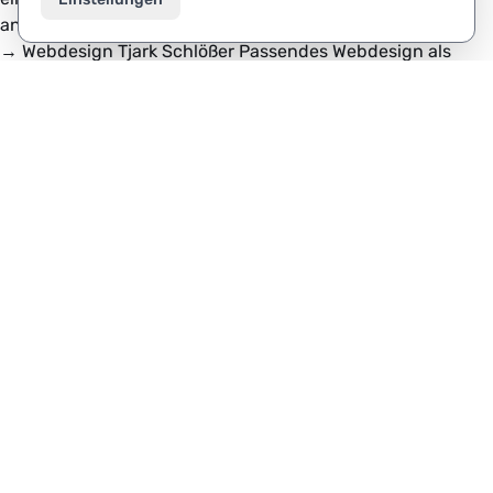
ansehen
→
→
Webdesign
Tjark Schlößer
Passendes Webdesign als
Grundlage der Erfolgsgeschichte des Zauberkünstlers —
betreut von lass machen.
Case ansehen
→
→
Unternehmenswebseite
SecureSystem GmbH
Funktionale, schnelle Webseite ganz im Stil des
Unternehmens — technisch einwandfrei umgesetzt.
Case
ansehen
→
lass machen
.
Agentur für Digitalisierung GmbH
An der Strusbek 12
22926 Ahrensburg
Tel. 040 334 683 69-0
★ Co-Initiator der DIN SPEC 33461 für SEO
Leistungen
SEO
GEO / KI-SEO
Webdesign
Webentwicklung
Digitalisierung
Mehr Wissen