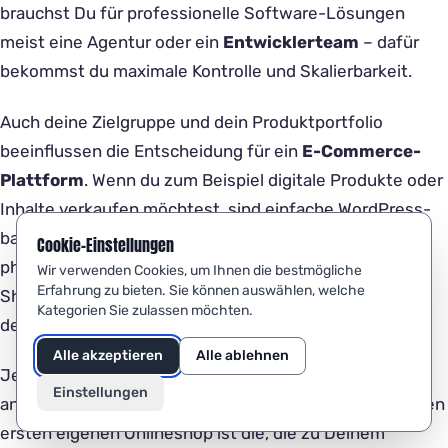
brauchst Du für professionelle Software-Lösungen
meist eine Agentur oder ein
Entwicklerteam
– dafür
bekommst du maximale Kontrolle und Skalierbarkeit.
Auch deine Zielgruppe und dein Produktportfolio
beeinflussen die Entscheidung für ein
E-Commerce-
Plattform
. Wenn du zum Beispiel digitale Produkte oder
Inhalte verkaufen möchtest, sind einfache WordPress-
basierte Systeme mit WooCommerce ideal. Für
Cookie-Einstellungen
physische Produkte mit Lagerhaltung und Logistik ist
Wir verwenden Cookies, um Ihnen die bestmögliche
Erfahrung zu bieten. Sie können auswählen, welche
Shopware 6 eine gute Wahl, besonders im
Kategorien Sie zulassen möchten.
deutschsprachigen Raum.
Alle akzeptieren
Alle ablehnen
Je nach Ziel, Geschäftsmodell und Ressourcen ist ein
Einstellungen
anderes
Shopsystem
sinnvoll. Die beste Lösung für den
ersten eigenen Onlineshop ist die, die zu Deinem