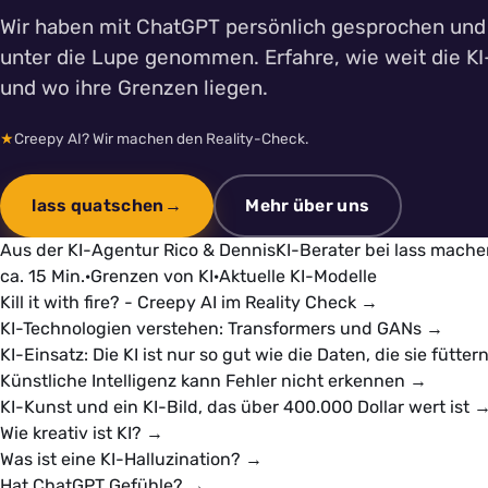
Wir haben mit ChatGPT persönlich gesprochen und
unter die Lupe genommen. Erfahre, wie weit die KI-
und wo ihre Grenzen liegen.
★
Creepy AI? Wir machen den Reality-Check.
lass quatschen
Mehr über uns
Aus der KI-Agentur
Rico & Dennis
KI-Berater bei lass mach
ca. 15 Min.
·
Grenzen von KI
·
Aktuelle KI-Modelle
Kill it with fire? - Creepy AI im Reality Check
→
KI-Technologien verstehen: Transformers und GANs
→
KI-Einsatz: Die KI ist nur so gut wie die Daten, die sie fütter
Künstliche Intelligenz kann Fehler nicht erkennen
→
KI-Kunst und ein KI-Bild, das über 400.000 Dollar wert ist
Wie kreativ ist KI?
→
Was ist eine KI-Halluzination?
→
Hat ChatGPT Gefühle?
→