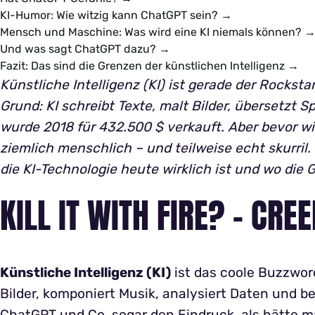
KI-Humor: Wie witzig kann ChatGPT sein?
→
Mensch und Maschine: Was wird eine KI niemals können?
Und was sagt ChatGPT dazu?
→
Fazit: Das sind die Grenzen der künstlichen Intelligenz
→
Künstliche Intelligenz (KI) ist gerade der Rocksta
Grund: KI schreibt Texte, malt Bilder, übersetzt S
wurde 2018 für 432.500 $ verkauft. Aber bevor w
ziemlich menschlich – und teilweise echt skurril.
die KI-Technologie heute wirklich ist und wo die 
KILL IT WITH FIRE? - CRE
Künstliche Intelligenz (KI)
ist das coole Buzzword
Bilder, komponiert Musik, analysiert Daten und
ChatGPT und Co. sogar den Eindruck, als hätte 